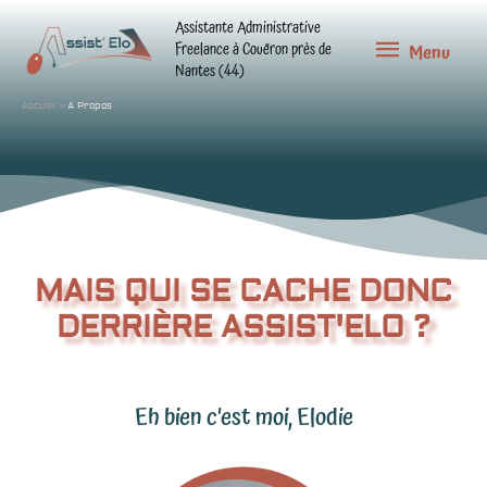
Aller
Menu
Assistante Administrative
au
Freelance à Couëron près de
Menu
Nantes (44)
contenu
Accueil
A Propos
MAIS QUI SE CACHE DONC
DERRIÈRE ASSIST'ELO ?
Eh bien c’est moi, Elodie